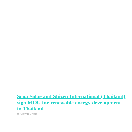
Sena Solar and Shizen International (Thailand)
sign MOU for renewable energy development
in Thailand
8 March 2566