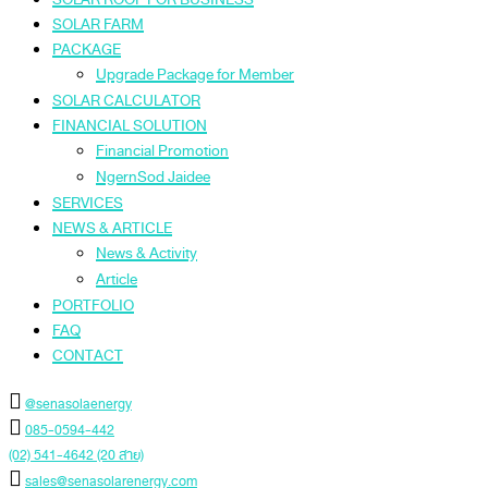
SOLAR FARM
PACKAGE
Upgrade Package for Member
SOLAR CALCULATOR
FINANCIAL SOLUTION
Financial Promotion
NgernSod Jaidee
SERVICES
NEWS & ARTICLE
News & Activity
Article
PORTFOLIO
FAQ
CONTACT
@senasolaenergy
085-0594-442
(02) 541-4642 (20 สาย)
sales@senasolarenergy.com