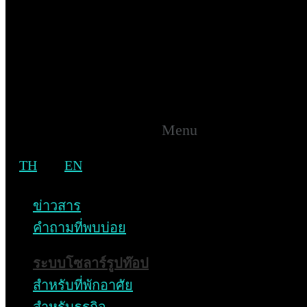
บริการหลังการขายครบวงจร
ดูแลตลอดอายุการใช้งาน
Menu
เป็นส่วนหนึ่งของ
TH
EN
Green Lifestyle Ecosystem
SENA Solar Energy | A Business unit of SENA Development
ข่าวสาร
PCL | Copyright © 2026 All Rights Reserved.
คำถามที่พบบ่อย
ระบบโซลาร์รูปท๊อป
สำหรับที่พักอาศัย