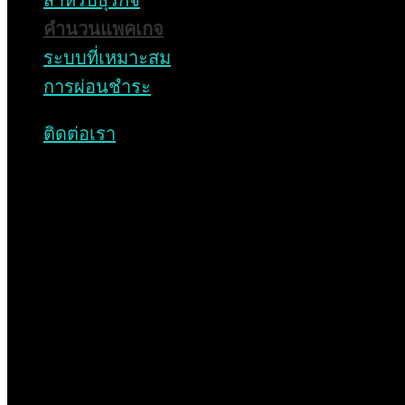
สำหรับธุรกิจ
สารจากผู้บริหาร
คำนวนแพคเกจ
ระบบที่เหมาะสม
บริษัท เสนา โซลาร์ เอนเนอร์ยี่ จำกัด เป็นบริษัทฯ 
การผ่อนชำระ
ดำเนินธุรกิจเกี่ยวกับพลังงานแสงอาทิตย์แบบคร
วงจร โดยมีธุรกิจทั้งโซลาร์ รูฟ และโซลาร์ ฟาร์
ติดต่อเรา
ซึ่งบริษัทฯ ได้ให้บริการตั้งแต่การให้คำปรึกษา ก
ออกแบบ การติดตั้ง ตลอดจนการบริการหลังการ
ขายแบบครบวงจร