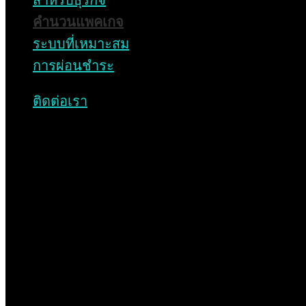
สำหรับธุรกิจ
คำนวนแพคเกจ
เพราะเราเริ่มจากบ้าน
ระบบที่เหมาะสม
จึงเชี่ยวชาญ Solar มากกว่าใคร
การผ่อนชำระ
ติดต่อเรา
รับประกันแผงสูงสุด 25 ปี
มั่นใจคุณภาพระดับโลก
ติดตั้งได้มาตรฐาน มอก.
โดยทีมงานมืออาชีพ