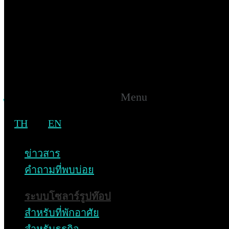
12 มิถุนายน 2566
สวนกระแสค่าไฟแพง บิลมาค่าไฟไม่ขึ้น!
แม้ใช้ไฟเต็มที่ เปิดแอร์ฉ่ำแค่ไหน ค่าไฟก็
Menu
ไม่ขึ้น
TH
EN
1
2
…
6
ข่าวสาร
ถ้ายังไม่แน่ใจว่าจะเริ่มอย่างไร
คำถามที่พบบ่อย
ให้ผู้เชี่ยวชาญแนะนำโซลูชันที่เหมาะกับคุณ
ระบบโซลาร์รูปท๊อป
Chat Via Facebook
สำหรับที่พักอาศัย
แอดไลน์ @senasolarenergy