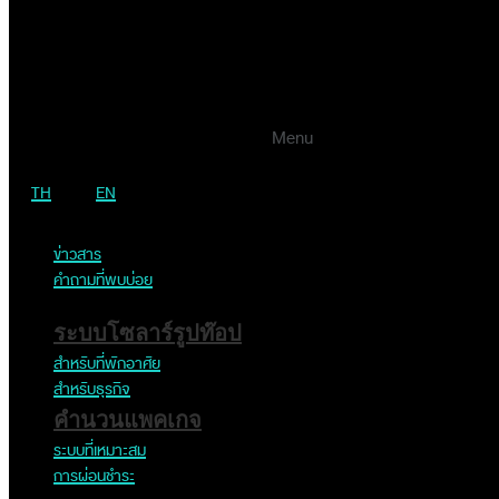
โดยทีมงานมืออาชีพ
บริการหลังการขายครบวงจร
Menu
ดูแลตลอดอายุการใช้งาน
TH
EN
ข่าวสาร
เป็นส่วนหนึ่งของ
คำถามที่พบบ่อย
Green Lifestyle Ecosystem
ระบบโซลาร์รูปท๊อป
สำหรับที่พักอาศัย
SENA Solar Energy | A Business unit of SENA Development PCL | Copyright © 2026
All Rights Reserved.
สำหรับธุรกิจ
คำนวนแพคเกจ
ระบบที่เหมาะสม
การผ่อนชำระ