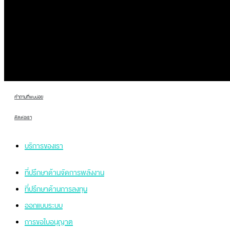
แพ็กเกจ
บริการครบวงจร
ผลงาน และ รีวิว
ข่าวสารและบทความ
คำถามที่พบบ่อย
ติดต่อเรา
บริการของเรา
ที่ปรึกษาด้านจัดการพลังงาน
ที่ปรึกษาด้านการลงทุน
ออกแบบระบบ
การขอใบอนุญาต