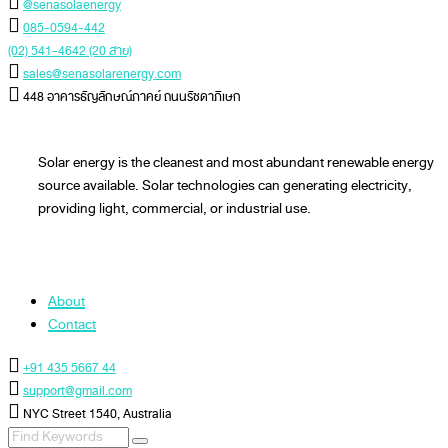
@senasolaenergy
085-0594-442
(02) 541-4642 (20 สาย)
sales@senasolarenergy.com
448 อาคารธัญลักษณ์ภาคย์ ถนนรัชดาภิเษก
Solar energy is the cleanest and most abundant renewable energy
source available. Solar technologies can generating electricity,
providing light, commercial, or industrial use.
About
Contact
+91 435 5667 44
support@gmail.com
NYC Street 1540, Australia