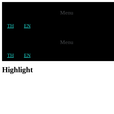
Menu
TH
EN
Highlight
Menu
Home
Blog List
TH
EN
Highlight
Highlight
Home
Blog List
Highlight