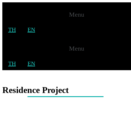
Menu
TH
EN
Residence Project
Menu
Home
TH
EN
Solar Roof
Residence Project
Residence Project
Home
Solar Roof
Residence Project