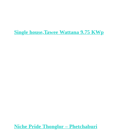
Single house,Tawee Wattana 9.75 KWp
Niche Pride Thonglor – Phetchaburi