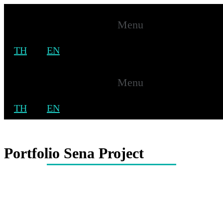
Menu
TH
EN
Portfolio Sena Project
Menu
Home
TH
EN
Solar Roof
Portfolio Sena Project
Portfolio Sena Project
Home
Solar Roof
Portfolio Sena Project