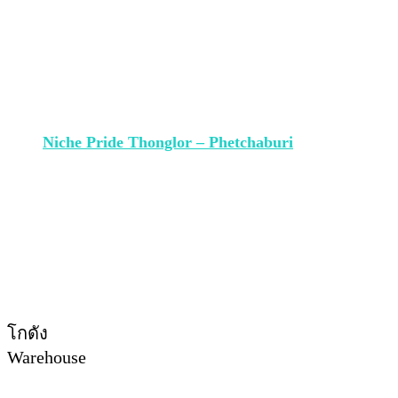
Niche Pride Thonglor – Phetchaburi
โกดัง
Warehouse